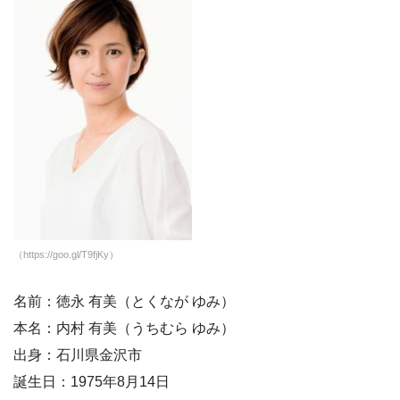
（https://goo.gl/T9fjKy）
名前：徳永 有美（とくなが ゆみ）
本名：内村 有美（うちむら ゆみ）
出身：石川県金沢市
誕生日：1975年8月14日