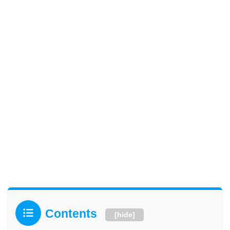
Contents
[
hide
]