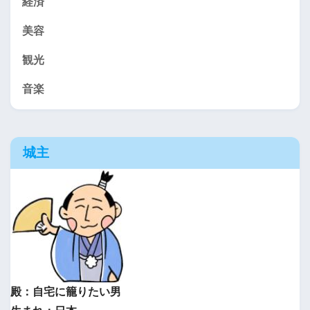
経済
美容
観光
音楽
城主
殿：自宅に籠りたい男