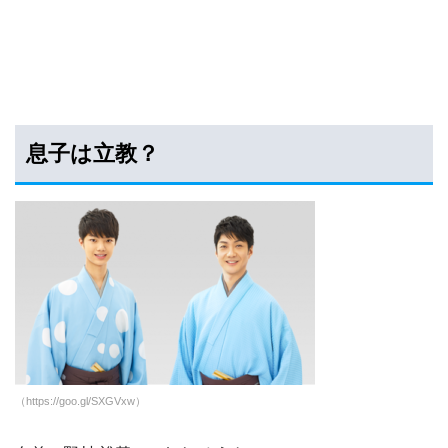
息子は立教？
（https://goo.gl/SXGVxw）