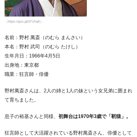
（https://goo.gl/dTUhqK）
名前：野村 萬斎（のむら まんさい）
本名：野村 武司（のむら たけし）
生年月日：1966年4月5日
出身地：東京都
職業：狂言師・俳優
野村萬斎さんは、2人の姉と1人の妹という女兄弟に囲まれ
て育ちました。
息子の裕基さんと同様、
初舞台は1970年3歳で「靭猿」。
狂言師として大活躍されている野村萬斎さん、俳優として