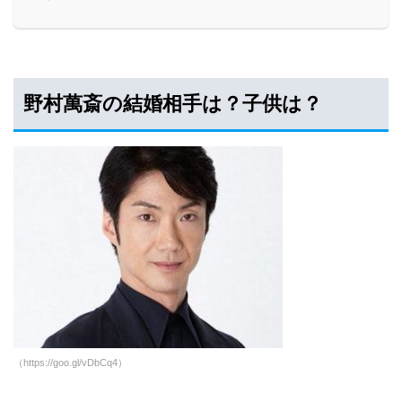
野村萬斎の結婚相手は？子供は？
（https://goo.gl/vDbCq4）