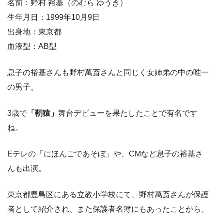
名前：野村 裕基（のむら ゆうき）
生年月日：1999年10月9日
出身地：東京都
血液型：AB型
息子の裕基さんも野村萬斎さんと同じく女姉弟の中の唯一
の男子。
3歳で
「靭猿」
舞台デビューを果たしたことで有名です
ね。
Eテレの「にほんごであそぼ」や、CMなど息子の裕基さ
んも出演。
東京都豊島区にある立教小学校にて、野村萬斎さんが保護
者として紹介され、また保護者名簿にもあったことから、