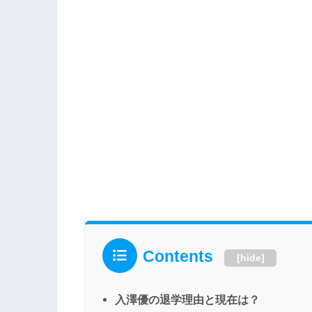
Contents
[
hide
]
入澤優の退学理由と現在は？