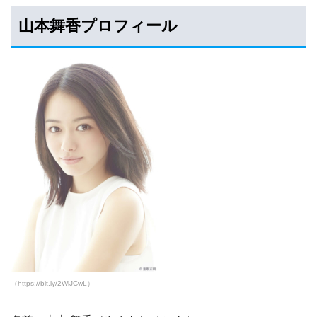
山本舞香プロフィール
（https://bit.ly/2WiJCwL）