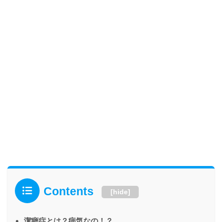
Contents
[
hide
]
潔癖症とは？病気なの！？